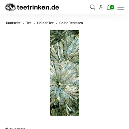
0
zurück
Startseite
Tee
Grüner Tee
China Teerosen
Darjeeling Tee
Assam Tee
Ceylon Tee
Sikkim Tee
China Tee
Oolong Tee
Grüner Tee
Jasmin Tee
Teemischungen
China Teerosen