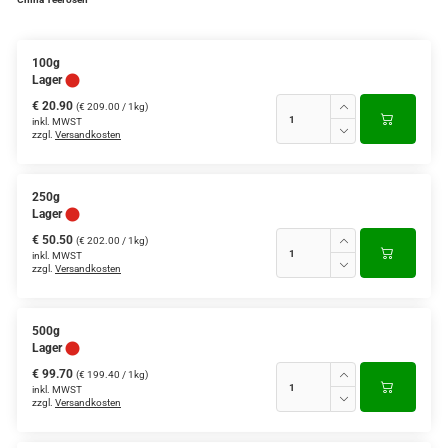
Verschiedene Anbaugebiete
100g
Rooibos Tee
Lager
€ 20.90
(€ 209.00 / 1kg)
Yogi - und Beuteltee
inkl. MWST
zzgl.
Versandkosten
Aromatisierter Grüntee
Aromatisierter Schwarztee
250g
Lager
Früchtetee
€ 50.50
(€ 202.00 / 1kg)
inkl. MWST
zzgl.
Versandkosten
500g
Lager
€ 99.70
(€ 199.40 / 1kg)
inkl. MWST
zzgl.
Versandkosten