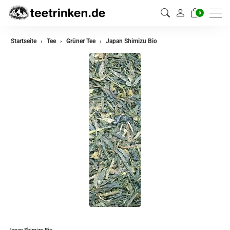
0
zurück
Startseite
Tee
Grüner Tee
Japan Shimizu Bio
Darjeeling Tee
Assam Tee
Ceylon Tee
Sikkim Tee
China Tee
Oolong Tee
Grüner Tee
Jasmin Tee
Teemischungen
Japan Shimizu Bio