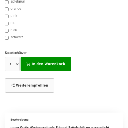
apfelgrün
orange
pink
rot
blau
schwarz
Sattelschützer
In den Warenkorb
Weiterempfehlen
Beschreibung
unser Gratis Werbegeschenk: Fahrrad Sattelschützer wasserdicht