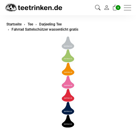
0
zurück
Startseite
Tee
Darjeeling Tee
Fahrrad Sattelschützer wasserdicht gratis
Darjeeling Tee
Assam Tee
Ceylon Tee
Sikkim Tee
China Tee
Oolong Tee
Grüner Tee
Jasmin Tee
Teemischungen