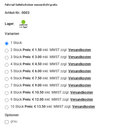
Fahrrad Sattelschützer wasserdicht gratis
Verschiedene Anbaugebiete
Artikel-Nr.:
0003
Rooibos Tee
Lager:
Yogi - und Beuteltee
Varianten
Aromatisierter Grüntee
1 Stück
2 Stück
Preis: € 1.50
inkl. MWST zzgl.
Versandkosten
Aromatisierter Schwarztee
3 Stück
Preis: € 3.00
inkl. MWST zzgl.
Versandkosten
4 Stück
Preis: € 4.50
inkl. MWST zzgl.
Versandkosten
Früchtetee
5 Stück
Preis: € 6.00
inkl. MWST zzgl.
Versandkosten
6 Stück
Preis: € 7.50
inkl. MWST zzgl.
Versandkosten
7 Stück
Preis: € 9.00
inkl. MWST zzgl.
Versandkosten
8 Stück
Preis: € 10.50
inkl. MWST zzgl.
Versandkosten
9 Stück
Preis: € 12.00
inkl. MWST zzgl.
Versandkosten
10 Stück
Preis: € 13.50
inkl. MWST zzgl.
Versandkosten
Optionen
grau