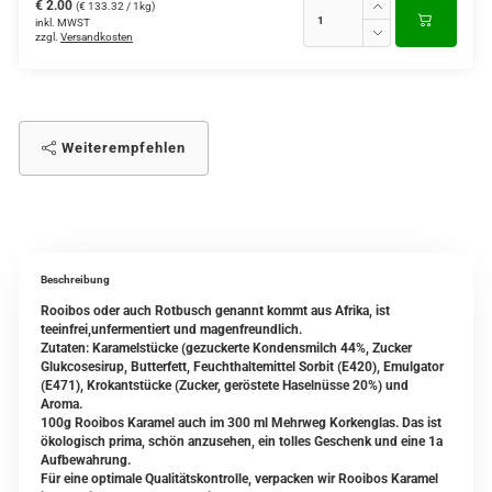
€ 2.00
(€ 133.32 / 1kg)
inkl. MWST
zzgl.
Versandkosten
Weiterempfehlen
Beschreibung
Rooibos oder auch Rotbusch genannt kommt aus Afrika, ist
teeinfrei,unfermentiert und magenfreundlich.
Zutaten: Karamelstücke (gezuckerte Kondensmilch 44%, Zucker
Glukcosesirup, Butterfett, Feuchthaltemittel Sorbit (E420), Emulgator
(E471), Krokantstücke (Zucker, geröstete Haselnüsse 20%) und
Aroma.
100g Rooibos Karamel auch im 300 ml Mehrweg Korkenglas. Das ist
ökologisch prima, schön anzusehen, ein tolles Geschenk und eine 1a
Aufbewahrung.
Für eine optimale Qualitätskontrolle, verpacken wir Rooibos Karamel