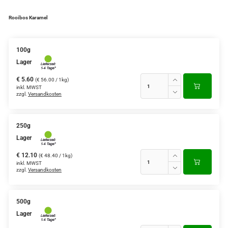
Verschiedene Anbaugebiete
Rooibos Karamel
Rooibos Tee
100g
Yogi - und Beuteltee
Lager
Aromatisierter Grüntee
€ 5.60
(€ 56.00 / 1kg)
inkl. MWST
zzgl.
Versandkosten
Aromatisierter Schwarztee
Früchtetee
250g
Lager
€ 12.10
(€ 48.40 / 1kg)
inkl. MWST
zzgl.
Versandkosten
500g
Lager