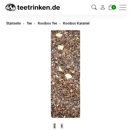
0
zurück
Startseite
Tee
Rooibos Tee
Rooibos Karamel
Darjeeling Tee
Assam Tee
Ceylon Tee
Sikkim Tee
China Tee
Oolong Tee
Grüner Tee
Jasmin Tee
Teemischungen