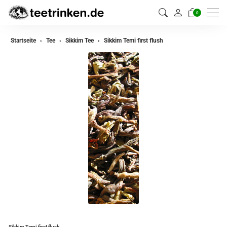
0
zurück
Startseite
Tee
Sikkim Tee
Sikkim Temi first flush
Darjeeling Tee
Assam Tee
Ceylon Tee
Sikkim Tee
China Tee
Oolong Tee
Grüner Tee
Jasmin Tee
Teemischungen
Sikkim Temi first flush