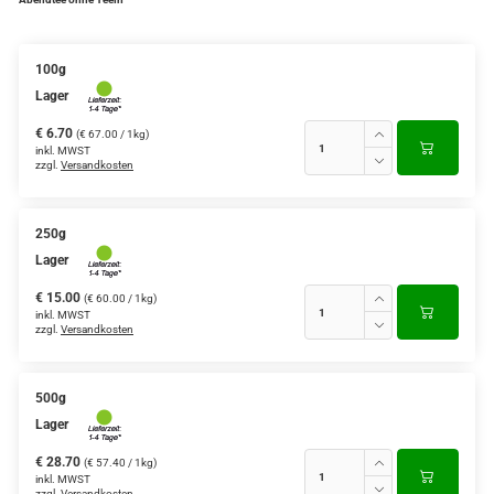
Verschiedene Anbaugebiete
100g
Rooibos Tee
Lager
Yogi - und Beuteltee
€ 6.70
(€ 67.00 / 1kg)
inkl. MWST
zzgl.
Versandkosten
Aromatisierter Grüntee
Aromatisierter Schwarztee
250g
Früchtetee
Lager
€ 15.00
(€ 60.00 / 1kg)
inkl. MWST
zzgl.
Versandkosten
500g
Lager
€ 28.70
(€ 57.40 / 1kg)
inkl. MWST
zzgl.
Versandkosten