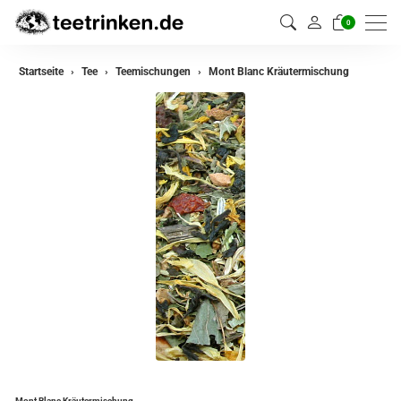
0
zurück
Startseite
Tee
Teemischungen
Mont Blanc Kräutermischung
Darjeeling Tee
Assam Tee
Ceylon Tee
Sikkim Tee
China Tee
Oolong Tee
Grüner Tee
Jasmin Tee
Teemischungen
Mont Blanc Kräutermischung