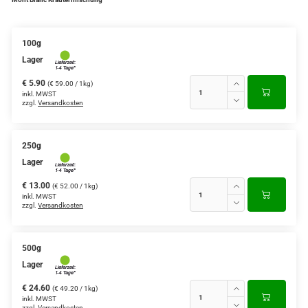
Verschiedene Anbaugebiete
100g
Rooibos Tee
Lager
Yogi - und Beuteltee
€ 5.90
(€ 59.00 / 1kg)
inkl. MWST
zzgl.
Versandkosten
Aromatisierter Grüntee
Aromatisierter Schwarztee
250g
Früchtetee
Lager
€ 13.00
(€ 52.00 / 1kg)
inkl. MWST
zzgl.
Versandkosten
500g
Lager
€ 24.60
(€ 49.20 / 1kg)
inkl. MWST
zzgl.
Versandkosten