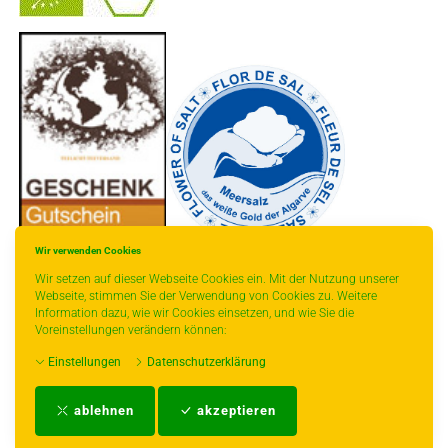
-
----------------
Wir verwenden Cookies
Wir setzen auf dieser Webseite Cookies ein. Mit der Nutzung unserer
Webseite, stimmen Sie der Verwendung von Cookies zu. Weitere
Information dazu, wie wir Cookies einsetzen, und wie Sie die
Voreinstellungen verändern können:
* gilt für Lieferungen innerhalb Deutschlands, Lieferzeiten für andere Länder
Einstellungen
Datenschutzerklärung
entnehmen Sie bitte der Schaltfläche mit den Versandinformationen.
Impressum
-
AGB
-
Zahlungs- und Versandbedingungen
-
Kontakt
-
Teeinfo
-
ablehnen
akzeptieren
Biozertifikat
-
Widerrufsrecht
-
Datenschutzerklärung
-