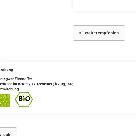
Weiterempfehlen
reibung
r Ingwer Zitrone Tee
eda Tee im Beutel / 17 Teebeutel ( à 2,0g) 34g.
rzmischung
urück