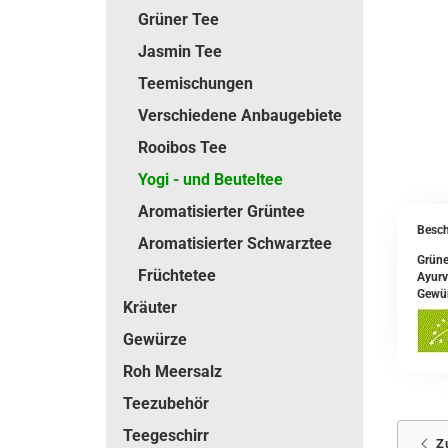
Grüner Tee
Jasmin Tee
Teemischungen
Verschiedene Anbaugebiete
Rooibos Tee
Yogi - und Beuteltee
Aromatisierter Grüntee
Besch
Aromatisierter Schwarztee
Grüne
Früchtetee
Ayurv
Gewü
Kräuter
Gewürze
Roh Meersalz
Teezubehör
Teegeschirr
Z