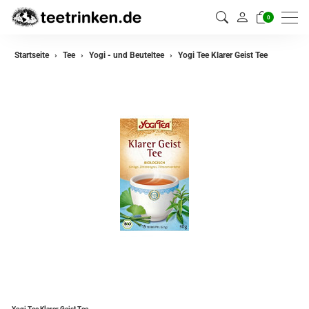
0
zurück
Startseite
Tee
Yogi - und Beuteltee
Yogi Tee Klarer Geist Tee
Darjeeling Tee
Assam Tee
Ceylon Tee
Sikkim Tee
China Tee
Oolong Tee
Grüner Tee
Jasmin Tee
Teemischungen
Yogi Tee Klarer Geist Tee