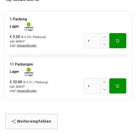
Verschiedene Anbaugebiete
1 Packung
Rooibos Tee
Lager
Yogi - und Beuteltee
€ 3.20
(€ 3.20 / Packung)
inkl. MWST
zzgl.
Versandkosten
Aromatisierter Grüntee
Aromatisierter Schwarztee
11 Packungen
Früchtetee
Lager
€ 32.00
(€ 2.91 / Packung)
inkl. MWST
zzgl.
Versandkosten
Weiterempfehlen