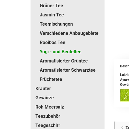
Grüner Tee
Jasmin Tee
Teemischungen
Verschiedene Anbaugebiete
Rooibos Tee
Yogi - und Beuteltee
Aromatisierter Grüntee
Besch
Aromatisierter Schwarztee
Lakri
Früchtetee
Ayurv
Gewü
Kräuter
Gewürze
Roh Meersalz
Teezubehör
Teegeschirr
Z