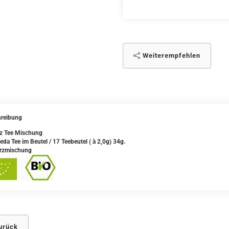
Weiterempfehlen
reibung
tz Tee Mischung
eda Tee im Beutel / 17 Teebeutel ( à 2,0g) 34g.
rzmischung
urück