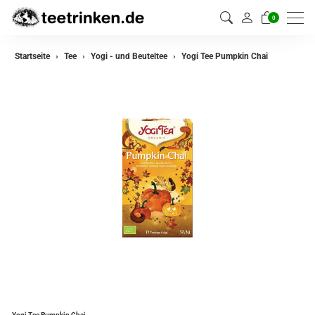
0
zurück
Startseite
Tee
Yogi - und Beuteltee
Yogi Tee Pumpkin Chai
Darjeeling Tee
Assam Tee
Ceylon Tee
Sikkim Tee
China Tee
Oolong Tee
Grüner Tee
Jasmin Tee
Teemischungen
Yogi Tee Pumpkin Chai