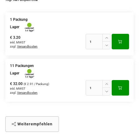
Verschiedene Anbaugebiete
1 Packung
Rooibos Tee
Lager
Yogi - und Beuteltee
€ 3.20
inkl. MWST
zzgl.
Versandkosten
Aromatisierter Grüntee
Aromatisierter Schwarztee
11 Packungen
Früchtetee
Lager
€ 32.00
(€ 2.91 / Packung)
inkl. MWST
zzgl.
Versandkosten
Weiterempfehlen