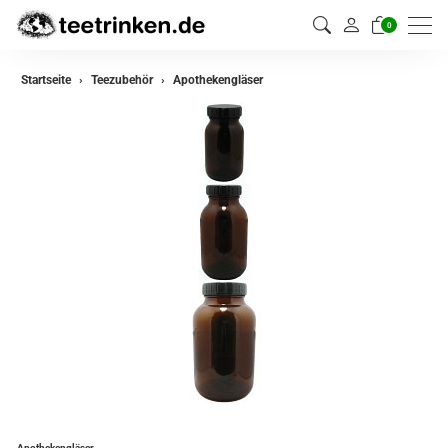
0
Startseite
Teezubehör
Apothekengläser
Apothekengläser