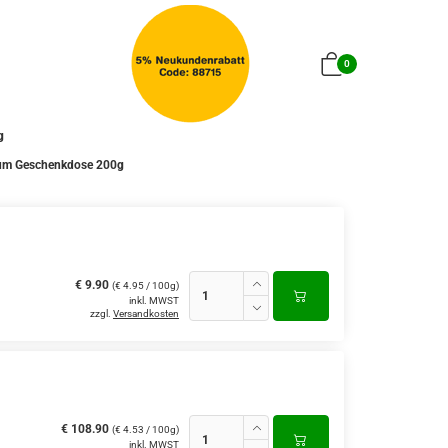
0
g
rum Geschenkdose 200g
€ 9.90
(€ 4.95 / 100g)
inkl. MWST
zzgl.
Versandkosten
€ 108.90
(€ 4.53 / 100g)
inkl. MWST