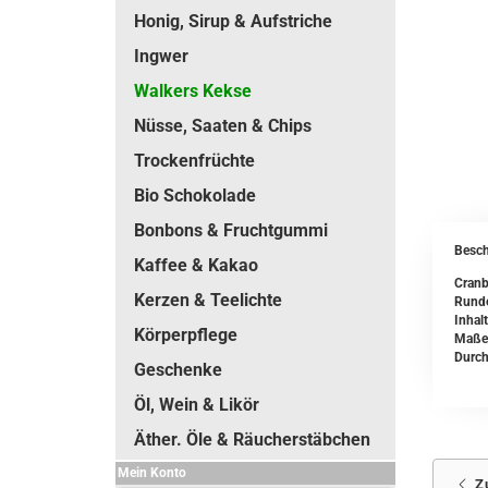
Honig, Sirup & Aufstriche
Ingwer
Walkers Kekse
Nüsse, Saaten & Chips
Trockenfrüchte
Bio Schokolade
Bonbons & Fruchtgummi
Besch
Kaffee & Kakao
Cranb
Kerzen & Teelichte
Runde
Inhal
Körperpflege
Maße 
Durc
Geschenke
Öl, Wein & Likör
Äther. Öle & Räucherstäbchen
Mein Konto
Z