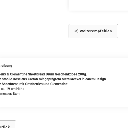
Weiterempfehlen
reibung
erry & Clementine Shortbread Drum Geschenkdose 200g.
 stabile Dose aus Karton mit geprägtem Metalldeckel in edlem Design.
t: Shortbread mit Cranberries und Clementine.
ca. 19 cm Höhe
hmesser: 8cm
urück