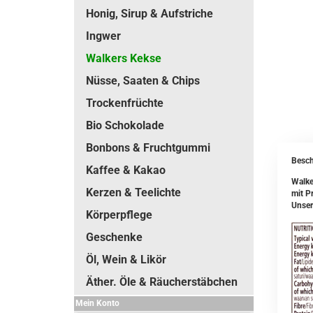
Honig, Sirup & Aufstriche
Ingwer
Walkers Kekse
Nüsse, Saaten & Chips
Trockenfrüchte
Bio Schokolade
Bonbons & Fruchtgummi
Besch
Kaffee & Kakao
Walke
Kerzen & Teelichte
mit P
Unser
Körperpflege
Geschenke
Öl, Wein & Likör
Äther. Öle & Räucherstäbchen
Mein Konto