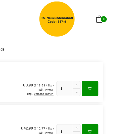
0
nds
€ 3.90
(€ 13.93 / 1kg)
inkl. MWST
zzgl.
Versandkosten
€ 42.90
(€ 12.77 / 1kg)
inkl. MWST