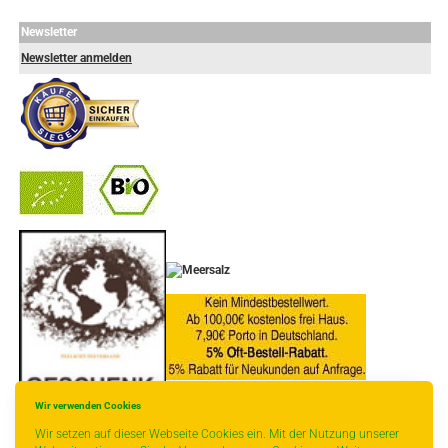
Newsletter
Newsletter anmelden
-
----------------
* gilt für Lieferungen innerhalb Deutschlands,
Lieferzeiten für andere Länder entnehmen Sie
Wir verwenden Cookies
bitte der Schaltfläche mit den
Wir setzen auf dieser Webseite Cookies ein. Mit der Nutzung unserer
Versandinformationen.