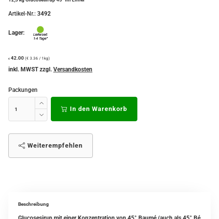
Artikel-Nr.:
3492
Lager:
42.00
(€ 3.36 / 1kg)
€
inkl. MWST zzgl.
Versandkosten
Packungen
In den Warenkorb
Weiterempfehlen
Beschreibung
Glucosesirup mit einer Konzentration von 45° Baumé (auch als 45° Bé