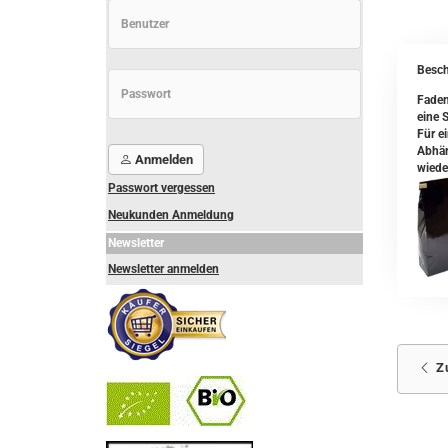
Besch
Faden
eine S
Für e
Abhän
Anmelden
wiede
Passwort vergessen
Neukunden Anmeldung
Newsletter
Newsletter anmelden
Z