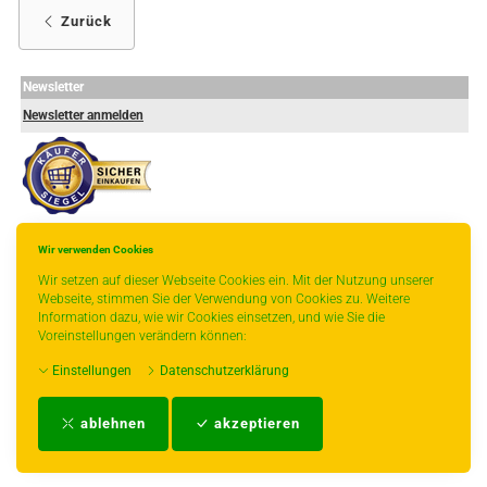
Zurück
Newsletter
Newsletter anmelden
Wir verwenden Cookies
-
----------------
Wir setzen auf dieser Webseite Cookies ein. Mit der Nutzung unserer
Webseite, stimmen Sie der Verwendung von Cookies zu. Weitere
Information dazu, wie wir Cookies einsetzen, und wie Sie die
Voreinstellungen verändern können:
* gilt für Lieferungen innerhalb Deutschlands, Lieferzeiten für andere Länder
Einstellungen
Datenschutzerklärung
entnehmen Sie bitte der Schaltfläche mit den Versandinformationen.
Impressum
-
AGB
-
Zahlungs- und Versandbedingungen
-
Kontakt
-
Teeinfo
-
ablehnen
akzeptieren
Biozertifikat
-
Widerrufsrecht
-
Datenschutzerklärung
-