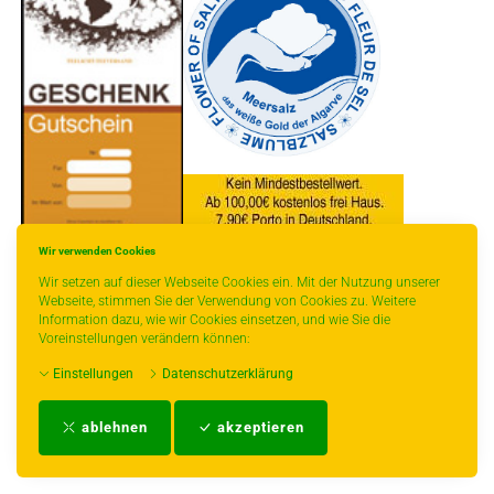
Wir verwenden Cookies
* gilt für Lieferungen innerhalb Deutschlands, Lieferzeiten für andere Länder
Wir setzen auf dieser Webseite Cookies ein. Mit der Nutzung unserer
entnehmen Sie bitte der Schaltfläche mit den Versandinformationen.
Webseite, stimmen Sie der Verwendung von Cookies zu. Weitere
Information dazu, wie wir Cookies einsetzen, und wie Sie die
Voreinstellungen verändern können:
Einstellungen
Datenschutzerklärung
Impressum
-
AGB
-
Zahlungs- und Versandbedingungen
-
Kontakt
-
Teeinfo
-
ablehnen
akzeptieren
Biozertifikat
-
Widerrufsrecht
-
Datenschutzerklärung
-