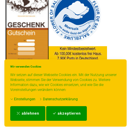
Wir verwenden Cookies
* gilt für Lieferungen innerhalb Deutschlands, Lieferzeiten für andere Länder
Wir setzen auf dieser Webseite Cookies ein. Mit der Nutzung unserer
entnehmen Sie bitte der Schaltfläche mit den Versandinformationen.
Webseite, stimmen Sie der Verwendung von Cookies zu. Weitere
Information dazu, wie wir Cookies einsetzen, und wie Sie die
Voreinstellungen verändern können:
Einstellungen
Datenschutzerklärung
Impressum
-
AGB
-
Zahlungs- und Versandbedingungen
-
Kontakt
-
Teeinfo
-
ablehnen
akzeptieren
Biozertifikat
-
Widerrufsrecht
-
Datenschutzerklärung
-