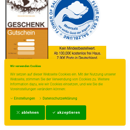
Wir verwenden Cookies
* gilt für Lieferungen innerhalb Deutschlands, Lieferzeiten für andere Länder
Wir setzen auf dieser Webseite Cookies ein. Mit der Nutzung unserer
entnehmen Sie bitte der Schaltfläche mit den Versandinformationen.
Webseite, stimmen Sie der Verwendung von Cookies zu. Weitere
Information dazu, wie wir Cookies einsetzen, und wie Sie die
Voreinstellungen verändern können:
Einstellungen
Datenschutzerklärung
Impressum
-
AGB
-
Zahlungs- und Versandbedingungen
-
Kontakt
-
Teeinfo
-
ablehnen
akzeptieren
Biozertifikat
-
Widerrufsrecht
-
Datenschutzerklärung
-