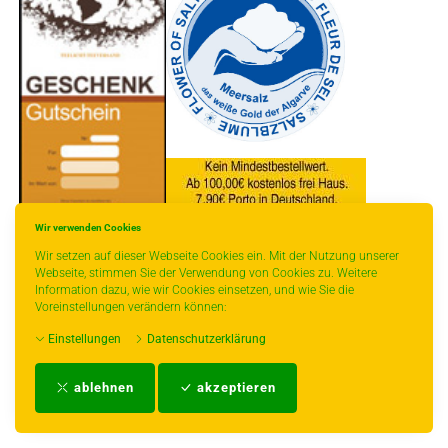
Wir verwenden Cookies
* gilt für Lieferungen innerhalb Deutschlands, Lieferzeiten für andere Länder
Wir setzen auf dieser Webseite Cookies ein. Mit der Nutzung unserer
entnehmen Sie bitte der Schaltfläche mit den Versandinformationen.
Webseite, stimmen Sie der Verwendung von Cookies zu. Weitere
Information dazu, wie wir Cookies einsetzen, und wie Sie die
Voreinstellungen verändern können:
Einstellungen
Datenschutzerklärung
Impressum
-
AGB
-
Zahlungs- und Versandbedingungen
-
Kontakt
-
Teeinfo
-
ablehnen
akzeptieren
Biozertifikat
-
Widerrufsrecht
-
Datenschutzerklärung
-