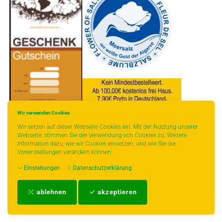
Wir verwenden Cookies
* gilt für Lieferungen innerhalb Deutschlands, Lieferzeiten für andere Länder
Wir setzen auf dieser Webseite Cookies ein. Mit der Nutzung unserer
entnehmen Sie bitte der Schaltfläche mit den Versandinformationen.
Webseite, stimmen Sie der Verwendung von Cookies zu. Weitere
Information dazu, wie wir Cookies einsetzen, und wie Sie die
Voreinstellungen verändern können:
Einstellungen
Datenschutzerklärung
Impressum
-
AGB
-
Zahlungs- und Versandbedingungen
-
Kontakt
-
Teeinfo
-
ablehnen
akzeptieren
Biozertifikat
-
Widerrufsrecht
-
Datenschutzerklärung
-