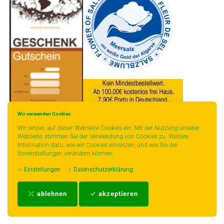
Wir verwenden Cookies
* gilt für Lieferungen innerhalb Deutschlands, Lieferzeiten für andere Länder
Wir setzen auf dieser Webseite Cookies ein. Mit der Nutzung unserer
entnehmen Sie bitte der Schaltfläche mit den Versandinformationen.
Webseite, stimmen Sie der Verwendung von Cookies zu. Weitere
Information dazu, wie wir Cookies einsetzen, und wie Sie die
Voreinstellungen verändern können:
Einstellungen
Datenschutzerklärung
Impressum
-
AGB
-
Zahlungs- und Versandbedingungen
-
Kontakt
-
Teeinfo
-
ablehnen
akzeptieren
Biozertifikat
-
Widerrufsrecht
-
Datenschutzerklärung
-