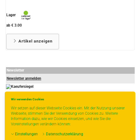
Lager
ab € 3.00
Artikel anzeigen
Newsletter
Newsletter anmelden
Wir verwenden Cookies
-
----------------
Wir setzen auf dieser Webseite Cookies ein. Mit der Nutzung unserer
Webseite, stimmen Sie der Verwendung von Cookies zu. Weitere
Information dazu, wie wir Cookies einsetzen, und wie Sie die
Voreinstellungen verändern können:
* gilt für Lieferungen innerhalb Deutschlands, Lieferzeiten für andere Länder
Einstellungen
Datenschutzerklärung
entnehmen Sie bitte der Schaltfläche mit den Versandinformationen.