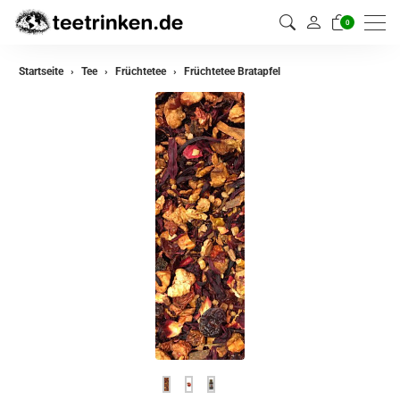
0
zurück
Startseite
Tee
Früchtetee
Früchtetee Bratapfel
Darjeeling Tee
Assam Tee
Ceylon Tee
Sikkim Tee
China Tee
Oolong Tee
Grüner Tee
Jasmin Tee
Teemischungen