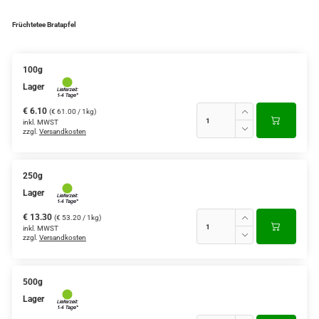
Verschiedene Anbaugebiete
Früchtetee Bratapfel
Rooibos Tee
100g
Yogi - und Beuteltee
Lager
Aromatisierter Grüntee
€ 6.10
(€ 61.00 / 1kg)
inkl. MWST
zzgl.
Versandkosten
Aromatisierter Schwarztee
Früchtetee
250g
Lager
€ 13.30
(€ 53.20 / 1kg)
inkl. MWST
zzgl.
Versandkosten
500g
Lager