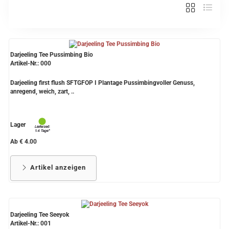
Verschiedene Anbaugebiete
Rooibos Tee
Darjeeling Tee Pussimbing Bio
Yogi - und Beuteltee
Artikel-Nr.: 000
Aromatisierter Grüntee
Darjeeling first flush SFTGFOP I Plantage Pussimbingvoller Genuss,
anregend, weich, zart, ..
Aromatisierter Schwarztee
Früchtetee
Lager
Ab € 4.00
Artikel anzeigen
Darjeeling Tee Seeyok
Artikel-Nr.: 001