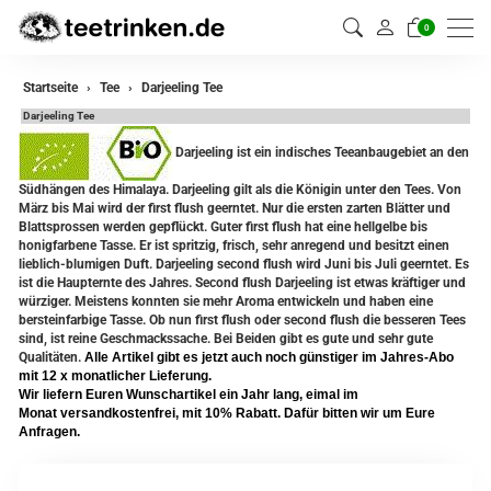
0
zurück
Startseite
Tee
Darjeeling Tee
Darjeeling Tee
Darjeeling Tee
Darjeeling ist ein indisches Teeanbaugebiet an den
Assam Tee
Südhängen des Himalaya. Darjeeling gilt als die Königin unter den Tees. Von
März bis Mai wird der first flush geerntet. Nur die ersten zarten Blätter und
Ceylon Tee
Blattsprossen werden gepflückt. Guter first flush hat eine hellgelbe bis
honigfarbene Tasse. Er ist spritzig, frisch, sehr anregend und besitzt einen
Sikkim Tee
lieblich-blumigen Duft. Darjeeling second flush wird Juni bis Juli geerntet. Es
ist die Haupternte des Jahres. Second flush Darjeeling ist etwas kräftiger und
würziger. Meistens konnten sie mehr Aroma entwickeln und haben eine
China Tee
bersteinfarbige Tasse. Ob nun first flush oder second flush die besseren Tees
sind, ist reine Geschmackssache. Bei Beiden gibt es gute und sehr gute
Oolong Tee
Qualitäten.
Alle Artikel gibt es jetzt auch noch günstiger im Jahres-Abo
mit 12 x monatlicher Lieferung.
Grüner Tee
Wir liefern Euren Wunschartikel ein Jahr lang, eimal im
Monat versandkostenfrei, mit 10% Rabatt. Dafür bitten wir um Eure
Anfragen.
Jasmin Tee
Teemischungen