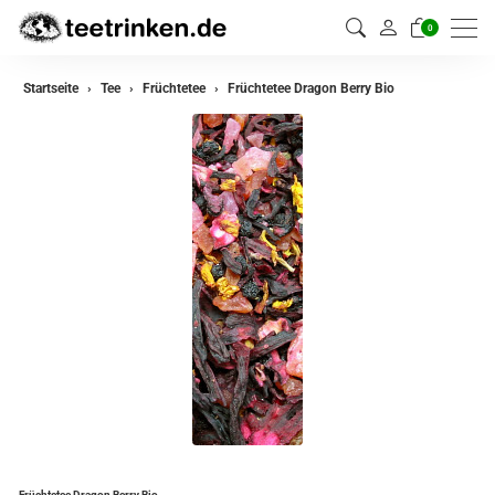
0
zurück
Startseite
Tee
Früchtetee
Früchtetee Dragon Berry Bio
Darjeeling Tee
Assam Tee
Ceylon Tee
Sikkim Tee
China Tee
Oolong Tee
Grüner Tee
Jasmin Tee
Teemischungen
Früchtetee Dragon Berry Bio