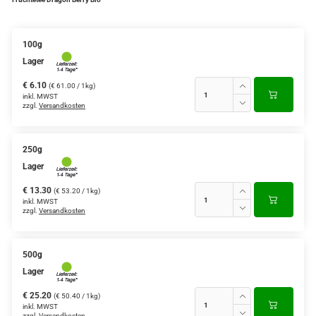
Verschiedene Anbaugebiete
100g
Rooibos Tee
Lager
Yogi - und Beuteltee
€ 6.10
(€ 61.00 / 1kg)
inkl. MWST
zzgl.
Versandkosten
Aromatisierter Grüntee
Aromatisierter Schwarztee
250g
Früchtetee
Lager
€ 13.30
(€ 53.20 / 1kg)
inkl. MWST
zzgl.
Versandkosten
500g
Lager
€ 25.20
(€ 50.40 / 1kg)
inkl. MWST
zzgl.
Versandkosten