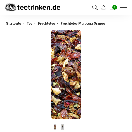
0
zurück
Startseite
Tee
Früchtetee
Früchtetee Maracuja Orange
Darjeeling Tee
Assam Tee
Ceylon Tee
Sikkim Tee
China Tee
Oolong Tee
Grüner Tee
Jasmin Tee
Teemischungen