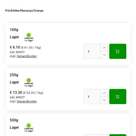
Verschiedene Anbaugebiete
Früchtetee Maracuja Orange
Rooibos Tee
100g
Yogi - und Beuteltee
Lager
Aromatisierter Grüntee
€ 6.10
(€ 61.00 / 1kg)
inkl. MWST
zzgl.
Versandkosten
Aromatisierter Schwarztee
Früchtetee
250g
Lager
€ 13.30
(€ 53.20 / 1kg)
inkl. MWST
zzgl.
Versandkosten
500g
Lager