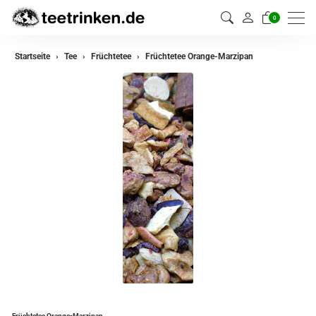
0
zurück
Startseite
Tee
Früchtetee
Früchtetee Orange-Marzipan
Darjeeling Tee
Assam Tee
Ceylon Tee
Sikkim Tee
China Tee
Oolong Tee
Grüner Tee
Jasmin Tee
Teemischungen
Früchtetee Orange-Marzipan