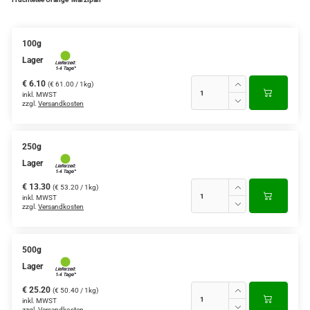
Verschiedene Anbaugebiete
100g
Rooibos Tee
Lager
Yogi - und Beuteltee
€ 6.10
(€ 61.00 / 1kg)
inkl. MWST
zzgl.
Versandkosten
Aromatisierter Grüntee
Aromatisierter Schwarztee
250g
Früchtetee
Lager
€ 13.30
(€ 53.20 / 1kg)
inkl. MWST
zzgl.
Versandkosten
500g
Lager
€ 25.20
(€ 50.40 / 1kg)
inkl. MWST
zzgl.
Versandkosten