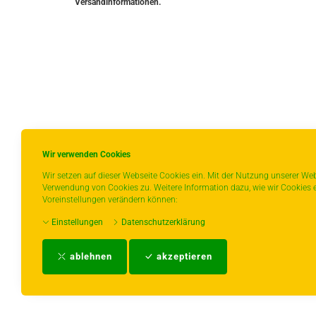
Versandinformationen.
Wir verwenden Cookies
Wir setzen auf dieser Webseite Cookies ein. Mit der Nutzung unserer Web
Verwendung von Cookies zu. Weitere Information dazu, wie wir Cookies e
Voreinstellungen verändern können:
Einstellungen
Datenschutzerklärung
ablehnen
akzeptieren
Impressum
-
AGB
-
Zahlungs- und Ver