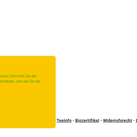
seite, stimmen Sie der
insetzen, und wie Sie die
sandbedingungen
-
Kontakt
-
Teeinfo
-
Biozertifikat
-
Widerrufsrecht
-