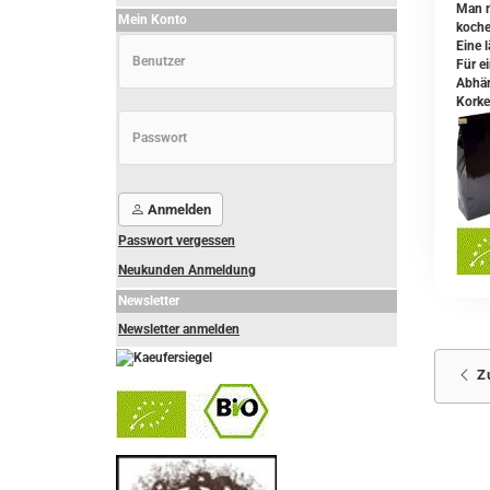
Man n
Mein Konto
koche
Eine l
Für e
Abhän
Korke
Anmelden
Passwort vergessen
Neukunden Anmeldung
Newsletter
Newsletter anmelden
Z
-
----------------