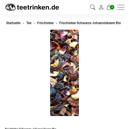
0
zurück
Startseite
Tee
Früchtetee
Früchtetee Schwarze Johannisbeere Bio
Darjeeling Tee
Assam Tee
Ceylon Tee
Sikkim Tee
China Tee
Oolong Tee
Grüner Tee
Jasmin Tee
Teemischungen
Früchtetee Schwarze Johannisbeere Bio