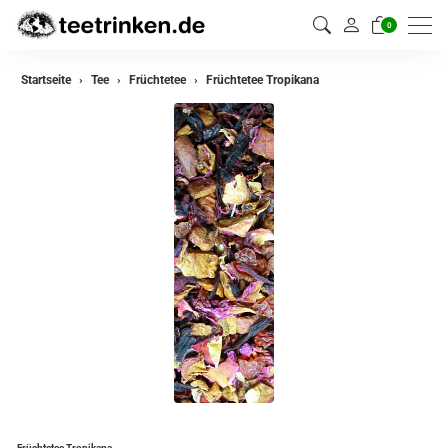
0
zurück
Startseite
Tee
Früchtetee
Früchtetee Tropikana
Darjeeling Tee
Assam Tee
Ceylon Tee
Sikkim Tee
China Tee
Oolong Tee
Grüner Tee
Jasmin Tee
Teemischungen
Früchtetee Tropikana