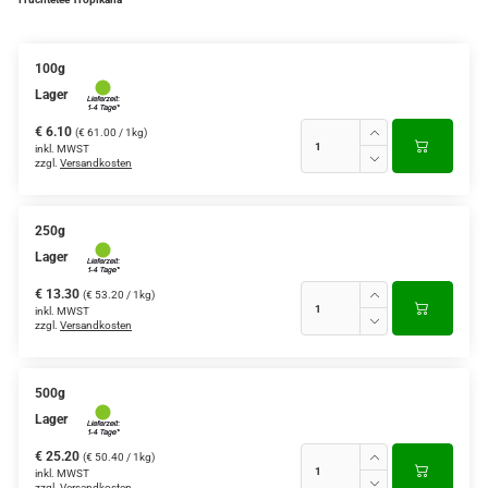
Verschiedene Anbaugebiete
100g
Rooibos Tee
Lager
Yogi - und Beuteltee
€ 6.10
(€ 61.00 / 1kg)
inkl. MWST
zzgl.
Versandkosten
Aromatisierter Grüntee
Aromatisierter Schwarztee
250g
Früchtetee
Lager
€ 13.30
(€ 53.20 / 1kg)
inkl. MWST
zzgl.
Versandkosten
500g
Lager
€ 25.20
(€ 50.40 / 1kg)
inkl. MWST
zzgl.
Versandkosten