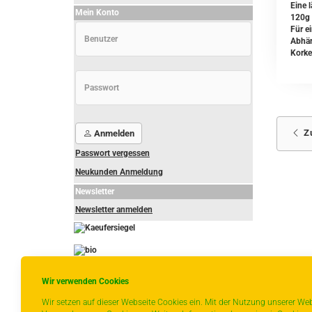
Eine l
Mein Konto
120g 
Für e
Abhän
Korke
Z
Anmelden
Passwort vergessen
Neukunden Anmeldung
Newsletter
Newsletter anmelden
-
----------------
Wir verwenden Cookies
Wir setzen auf dieser Webseite Cookies ein. Mit der Nutzung unserer Web