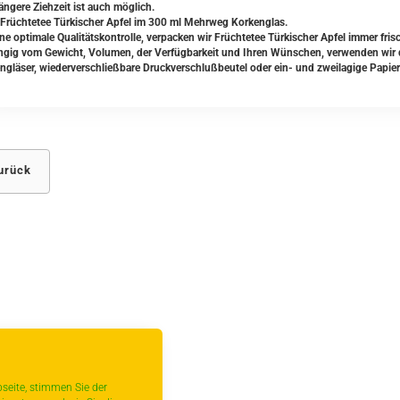
ängere Ziehzeit ist auch möglich.
Früchtetee Türkischer Apfel im 300 ml Mehrweg Korkenglas.
ine optimale Qualitätskontrolle, verpacken wir Früchtetee Türkischer Apfel immer fris
gig vom Gewicht, Volumen, der Verfügbarkeit und Ihren Wünschen, verwenden wir da
ngläser, wiederverschließbare Druckverschlußbeutel oder ein- und zweilagige Papier
urück
seite, stimmen Sie der