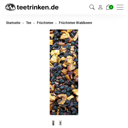
0
zurück
Startseite
Tee
Früchtetee
Früchtetee Waldbeere
Darjeeling Tee
Assam Tee
Ceylon Tee
Sikkim Tee
China Tee
Oolong Tee
Grüner Tee
Jasmin Tee
Teemischungen