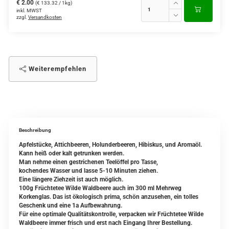
€ 2.00
(€ 133.32 / 1kg)
inkl. MWST
zzgl.
Versandkosten
Weiterempfehlen
Beschreibung
Apfelstücke, Attichbeeren, Holunderbeeren, Hibiskus, und Aromaöl.
Kann heiß oder kalt getrunken werden.
Man nehme einen gestrichenen Teelöffel pro Tasse,
kochendes Wasser und lasse 5-10 Minuten ziehen.
Eine längere Ziehzeit ist auch möglich.
100g Früchtetee Wilde Waldbeere auch im 300 ml Mehrweg
Korkenglas. Das ist ökologisch prima, schön anzusehen, ein tolles
Geschenk und eine 1a Aufbewahrung.
Für eine optimale Qualitätskontrolle, verpacken wir Früchtetee Wilde
Waldbeere immer frisch und erst nach Eingang Ihrer Bestellung.