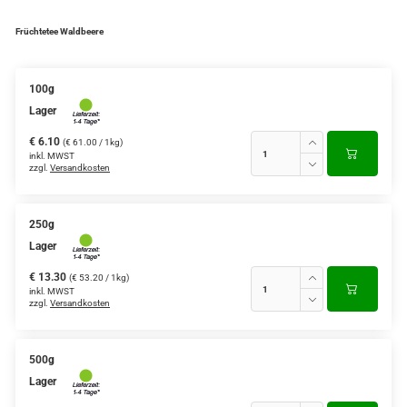
Verschiedene Anbaugebiete
Früchtetee Waldbeere
Rooibos Tee
100g
Yogi - und Beuteltee
Lager
Aromatisierter Grüntee
€ 6.10
(€ 61.00 / 1kg)
inkl. MWST
zzgl.
Versandkosten
Aromatisierter Schwarztee
Früchtetee
250g
Lager
€ 13.30
(€ 53.20 / 1kg)
inkl. MWST
zzgl.
Versandkosten
500g
Lager