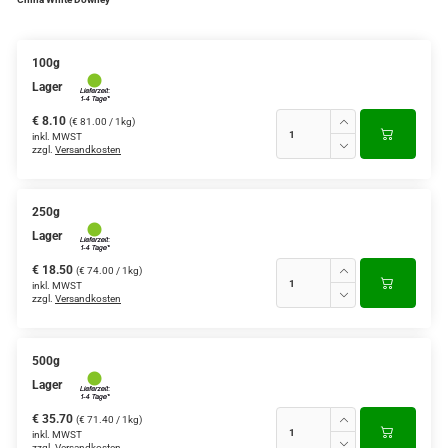
Verschiedene Anbaugebiete
100g
Rooibos Tee
Lager
Yogi - und Beuteltee
€ 8.10
(€ 81.00 / 1kg)
inkl. MWST
zzgl.
Versandkosten
Aromatisierter Grüntee
Aromatisierter Schwarztee
250g
Früchtetee
Lager
€ 18.50
(€ 74.00 / 1kg)
inkl. MWST
zzgl.
Versandkosten
500g
Lager
€ 35.70
(€ 71.40 / 1kg)
inkl. MWST
zzgl.
Versandkosten