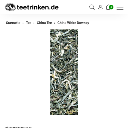
0
zurück
Startseite
Tee
China Tee
China White Downey
Darjeeling Tee
Assam Tee
Ceylon Tee
Sikkim Tee
China Tee
Oolong Tee
Grüner Tee
Jasmin Tee
Teemischungen
China White Downey