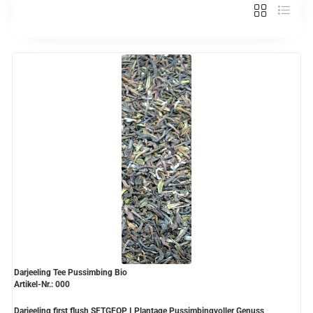
Verschiedene Anbaugebiete
Rooibos Tee
Yogi - und Beuteltee
Aromatisierter Grüntee
Aromatisierter Schwarztee
Früchtetee
Darjeeling Tee Pussimbing Bio
Artikel-Nr.: 000
Darjeeling first flush SFTGFOP I Plantage Pussimbingvoller Genuss,