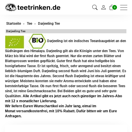
0
zurück
Startseite
Tee
Darjeeling Tee
Darjeeling Tee
Darjeeling Tee
Darjeeling ist ein indisches Teeanbaugebiet an den
Assam Tee
Südhängen des Himalaya. Darjeeling gilt als die Königin unter den Tees. Von
März bis Mai wird der first flush geerntet. Nur die ersten zarten Blätter und
Ceylon Tee
Blattsprossen werden gepflückt. Guter first flush hat eine hellgelbe bis
honigfarbene Tasse. Er ist spritzig, frisch, sehr anregend und besitzt einen
Sikkim Tee
lieblich-blumigen Duft. Darjeeling second flush wird Juni bis Juli geerntet. Es
ist die Haupternte des Jahres. Second flush Darjeeling ist etwas kräftiger und
würziger. Meistens konnten sie mehr Aroma entwickeln und haben eine
China Tee
bersteinfarbige Tasse. Ob nun first flush oder second flush die besseren Tees
sind, ist reine Geschmackssache. Bei Beiden gibt es gute und sehr gute
Oolong Tee
Qualitäten.
Alle Artikel gibt es jetzt auch noch günstiger im Jahres-Abo
mit 12 x monatlicher Lieferung.
Grüner Tee
Wir liefern Euren Wunschartikel ein Jahr lang, eimal im
Monat versandkostenfrei, mit 10% Rabatt. Dafür bitten wir um Eure
Anfragen.
Jasmin Tee
Teemischungen