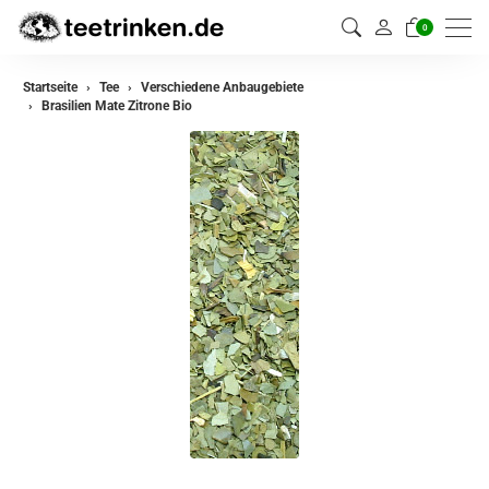
0
zurück
Startseite
Tee
Verschiedene Anbaugebiete
Brasilien Mate Zitrone Bio
Darjeeling Tee
Assam Tee
Ceylon Tee
Sikkim Tee
China Tee
Oolong Tee
Grüner Tee
Jasmin Tee
Teemischungen