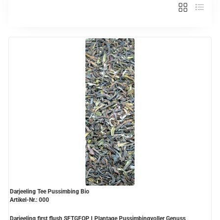
Verschiedene Anbaugebiete
Rooibos Tee
Yogi - und Beuteltee
Aromatisierter Grüntee
Aromatisierter Schwarztee
Früchtetee
Darjeeling Tee Pussimbing Bio
Artikel-Nr.: 000
Darjeeling first flush SFTGFOP I Plantage Pussimbingvoller Genuss,