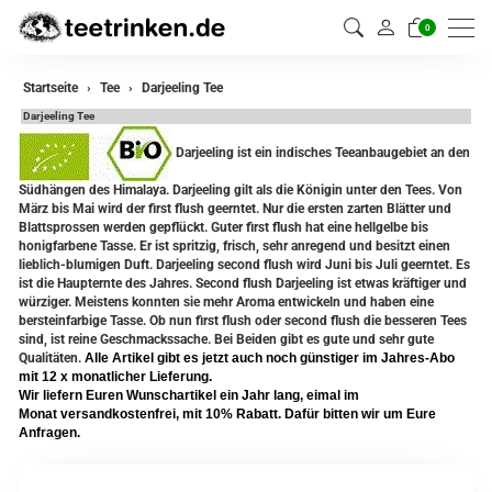
0
zurück
Startseite
Tee
Darjeeling Tee
Darjeeling Tee
Darjeeling Tee
Darjeeling ist ein indisches Teeanbaugebiet an den
Assam Tee
Südhängen des Himalaya. Darjeeling gilt als die Königin unter den Tees. Von
März bis Mai wird der first flush geerntet. Nur die ersten zarten Blätter und
Ceylon Tee
Blattsprossen werden gepflückt. Guter first flush hat eine hellgelbe bis
honigfarbene Tasse. Er ist spritzig, frisch, sehr anregend und besitzt einen
Sikkim Tee
lieblich-blumigen Duft. Darjeeling second flush wird Juni bis Juli geerntet. Es
ist die Haupternte des Jahres. Second flush Darjeeling ist etwas kräftiger und
würziger. Meistens konnten sie mehr Aroma entwickeln und haben eine
China Tee
bersteinfarbige Tasse. Ob nun first flush oder second flush die besseren Tees
sind, ist reine Geschmackssache. Bei Beiden gibt es gute und sehr gute
Oolong Tee
Qualitäten.
Alle Artikel gibt es jetzt auch noch günstiger im Jahres-Abo
mit 12 x monatlicher Lieferung.
Grüner Tee
Wir liefern Euren Wunschartikel ein Jahr lang, eimal im
Monat versandkostenfrei, mit 10% Rabatt. Dafür bitten wir um Eure
Anfragen.
Jasmin Tee
Teemischungen